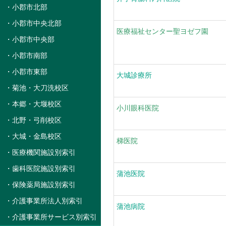
・小郡市北部
・小郡市中央北部
医療福祉センター聖ヨゼフ園
・小郡市中央部
・小郡市南部
・小郡市東部
大城診療所
・菊池・大刀洗校区
・本郷・大堰校区
小川眼科医院
・北野・弓削校区
・大城・金島校区
梯医院
・医療機関施設別索引
・歯科医院施設別索引
蒲池医院
・保険薬局施設別索引
・介護事業所法人別索引
蒲池病院
・介護事業所サービス別索引