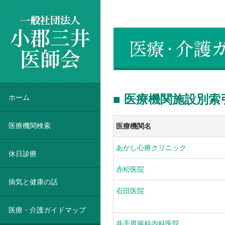
一般社団法人 小郡三井医師会
■ 医療機関施設別
ホーム
医療機関検索
医療機関名
あかし心療クリニック
休日診療
赤松医院
病気と健康の話
石田医院
医療・介護ガイドマップ
井手胃腸科内科医院