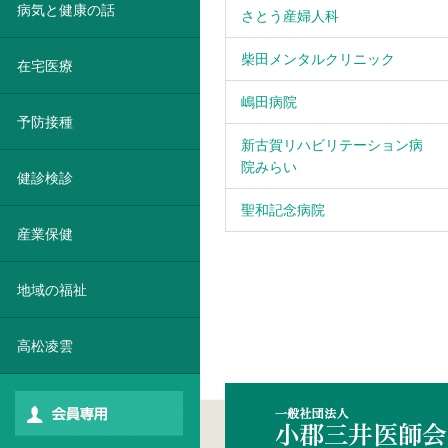
病気と健康の話
さとう産婦人科
柴田メンタルクリニック
在宅医療
嶋田病院
予防接種
新古賀リハビリテーション病
院みらい
健診検診
聖和記念病院
産業保健
地域の福祉
高松凌雲