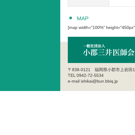
MAP
[map width="100%" height="450px"
〒838-0121 福岡県小郡市上岩田1
TEL 0942-72-5534
e-mail ishikai@bun.bbiq.jp