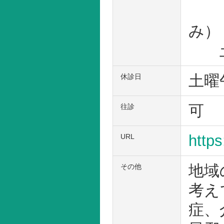
13
み）
土 
土曜
休診日
可
往診
https
URL
地域
その他
考え
症、