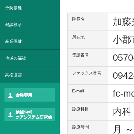
予防接種
加藤
院長名
健診検診
小郡
所在地
産業保健
057
電話番号
地域の福祉
0942
ファックス番号
高松凌雲
fc-md
E-mail
内科
診療科目
月 ～
診療時間