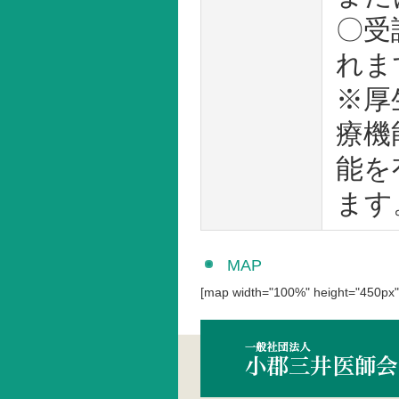
〇受
れま
※厚
療機
能を
ます
MAP
[map width="100%" height="450px"