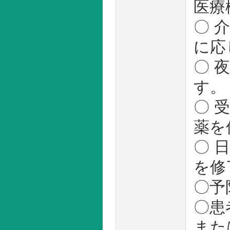
医療
〇 
に応
〇 
す。
〇 
薬を
〇 
を修
〇予
〇患
また