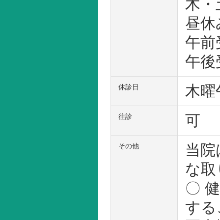
木・土
昼休み
午前
午後
木曜
休診日
可
往診
当院
その他
な取
〇 
する