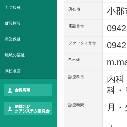
予防接種
小郡
所在地
健診検診
0942
電話番号
産業保健
0942
ファックス番号
地域の福祉
m.ma
E-mail
高松凌雲
内科
診療科目
科・
月・火
診療時間
（往