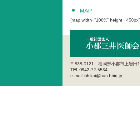
MAP
[map width="100%" height="450px"
〒838-0121 福岡県小郡市上岩田1
TEL 0942-72-5534
e-mail ishikai@bun.bbiq.jp