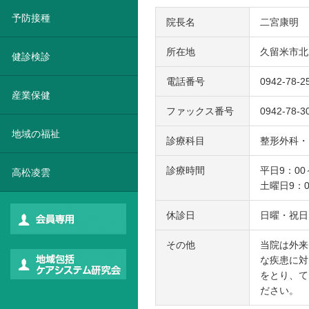
予防接種
院長名
二宮康明
所在地
久留米市北野
健診検診
電話番号
0942-78-2
産業保健
ファックス番号
0942-78-3
地域の福祉
診療科目
整形外科・
診療時間
平日9：00
高松凌雲
土曜日9：0
休診日
日曜・祝日
その他
当院は外来
な疾患に対
をとり、て
ださい。