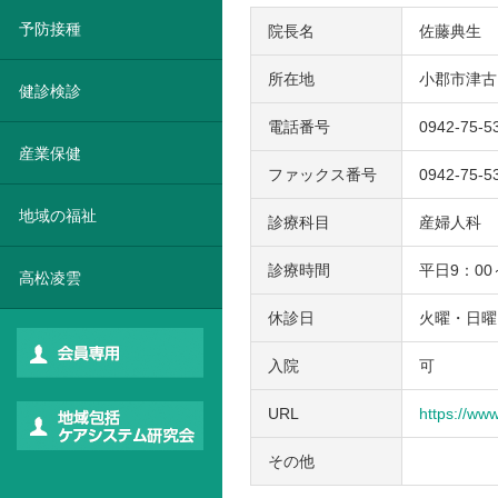
予防接種
院長名
佐藤典生
所在地
小郡市津古1
健診検診
電話番号
0942-75-5
産業保健
ファックス番号
0942-75-5
地域の福祉
診療科目
産婦人科
診療時間
平日9：00
高松凌雲
休診日
火曜・日曜
入院
可
URL
https://www
その他