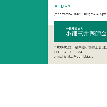
MAP
[map width="100%" height="450px"
〒838-0121 福岡県小郡市上岩田1
TEL 0942-72-5534
e-mail ishikai@bun.bbiq.jp