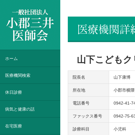
一般社団法人 小郡三井医師会
山下こどもク
ホーム
医療機関検索
院長名
山下康博
所在地
小郡市横隈7
休日診療
電話番号
0942-41-7
病気と健康の話
ファックス番号
0942-75-6
在宅医療
診療科目
小児科