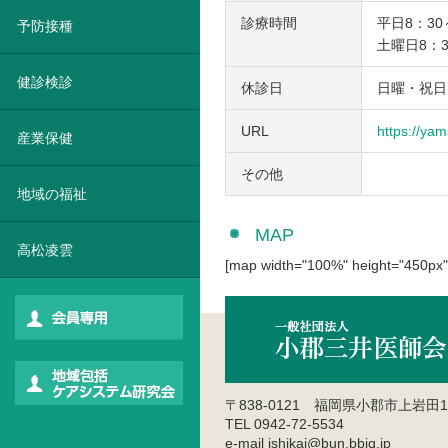
診療時間
平日8：30
予防接種
土曜日8：3
健診検診
休診日
日曜・祝日
URL
https://ya
産業保健
その他
地域の福祉
MAP
高松凌雲
[map width="100%" height="450px"
〒838-0121 福岡県小郡市上岩田1
TEL 0942-72-5534
e-mail ishikai@bun.bbiq.jp