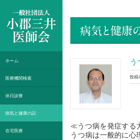
一般社団法人 小郡三井医師会
う
ホーム
投稿
医療機関検索
休日診療
病気と健康の話
≪うつ病を発症する
在宅医療
うつ病は一般的に心