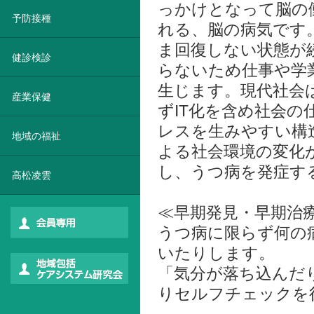
っかけとなって脳の
予防接種
れる、脳の病気です
ま回復しない状態が
健診検診
らないため仕事や学
生じます。現代社会
産業保健
ずIT化を含め社会の
レスを生みやすい構
地域の福祉
よる社会環境の変化
し、うつ病を発症す
高松凌雲
≪早期発見・早期治
うつ病に限らず何の
いたりします。
「気分が落ち込んだ
りセルフチェックを