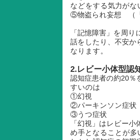
などをする気力がな
⑤物盗られ妄想 （
「記憶障害」を周り
話をしたり、不安か
なります。
2.レビー小体型認
認知症患者の約20
すいのは
①幻視
②パーキンソン症状
③うつ症状
「幻視」はレビー小
め手となることが多