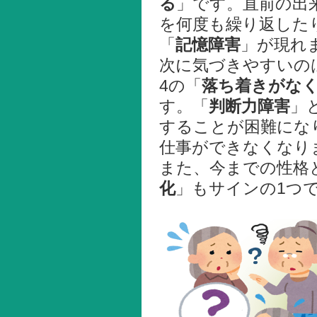
る
」です。直前の出
を何度も繰り返した
「
記憶障害
」が現れ
次に気づきやすいの
4の「
落ち着きがな
す。「
判断力障害
」
することが困難にな
仕事ができなくなり
また、今までの性格
化
」もサインの1つ