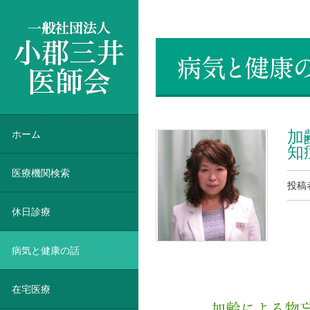
一般社団法人 小郡三井医師会
加
ホーム
知
医療機関検索
投稿
休日診療
病気と健康の話
在宅医療