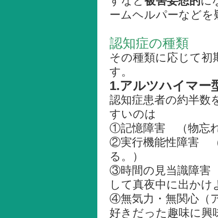
すなど
被害妄想的
に
ームヘルパーなどを
認知症の種類
その種類に応じて初
す。
1.アルツハイマー
認知症患者の約半数
すいのは
①記憶障害 （物忘
②実行機能性障害 
る。）
③時間の見当識障害
して真夜中に出かけ
④無気力・無関心（
好きだった趣味に興