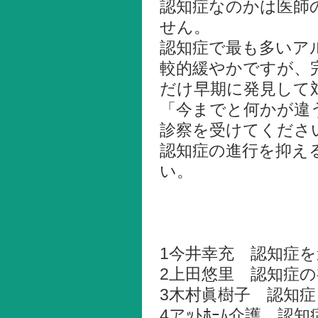
認知症なのかは医師
せん。
認知症で最も多いア
較的緩やかですが、
だけ早期に発見して
「今までと何かが違
診察を受けてくださ
認知症の進行を抑え
い。
1今井幸充 認知症を
2上田悠里 認知症
3木村眞樹子 認知
4アｯﾄﾎｰﾑ介護 認