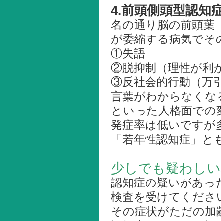
4.前頭側頭型認知
名の通り脳の前頭葉
が委縮する病気でそ
①失語
②脱抑制（理性が利
③反社会的行動（万
言葉がわからなくな
といった人格面での
発症率は低いですが
「若年性認知症」と
少しでも疑わしい
認知症の疑いがあっ
検査を受けてくださ
その症状がただの加