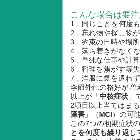
こんな場合は要注
1．同じことを何度
2．忘れ物や探し物
3．約束の日時や場
4．落ち着きがなく
5．単純な仕事や計
6．料理を焦がす等
7．洋服に気を遣わ
季節外れの格好が増
以上が「
中核症状
」
2項目以上当てはま
障害
」（
MCI
）の可
この7つの初期症状
とを何度も繰り返し