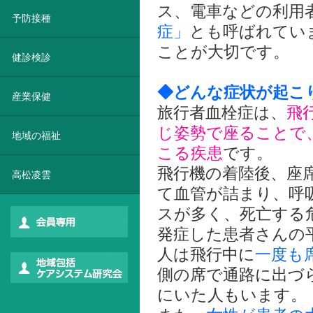
ス、電車などの利用
予防接種
症」
とも呼ばれてい
ことが大切です。
健診検診
◆どんな症状が起こ
産業保健
旅行者血栓症は、
飛
じ姿勢で座ることで
地域の福祉
こる疾患
です。
飛行機の着陸後、座
高松凌雲
て血管が詰まり、呼
スが多く、死亡する
発症した患者さんの平
人は飛行中に
一度も
側の席で通路に出づ
にいた人もいます。