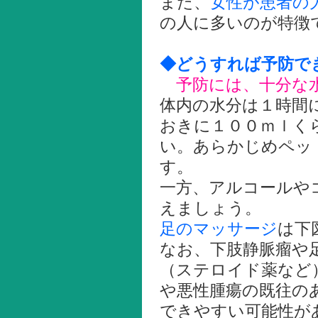
また、
女性が患者の
の人に多いのが特徴
◆どうすれば予防で
予防には、十分な水
体内の水分は１時間
おきに１００ｍｌく
い。あらかじめペッ
す。
一方、アルコールや
えましょう。
足のマッサージ
は下
なお、下肢静脈瘤や
（ステロイド薬など
や悪性腫瘍の既往の
できやすい可能性が