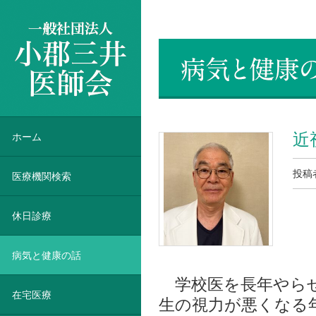
一般社団法人 小郡三井医師会
近
ホーム
投稿
医療機関検索
休日診療
病気と健康の話
学校医を長年やらせ
在宅医療
生の視力が悪くなる