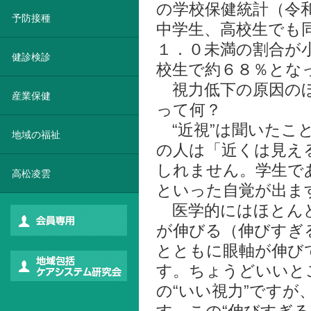
の学校保健統計（令
予防接種
中学生、高校生でも
１．０未満の割合が
健診検診
校生で約６８％とな
視力低下の原因のほ
産業保健
って何？
“近視”は聞いたこ
地域の福祉
の人は「近くは見え
しれません。学生で
高松凌雲
といった自覚が出ま
医学的にはほとんど
が伸びる（伸びすぎ
とともに眼軸が伸び
す。ちょうどいいと
の“いい視力”です