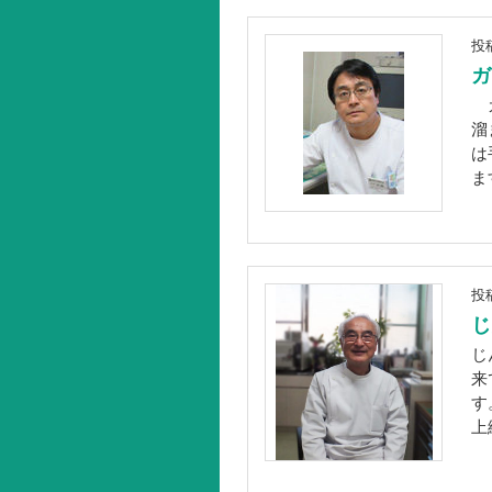
投
ガ
ガ
溜
は
ま
投
じ
じ
来
す
上