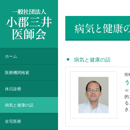
一般社団法人 小郡三井医師会
ホーム
病気と健康の話
医療機関検索
投
う
休日診療
≪
的
る
病気と健康の話
き
在宅医療