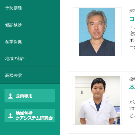
予防接種
投
コ
健診検診
・
増
ポ
産業保健
ー
地域の福祉
高松凌雲
投
本
『
が
2
と