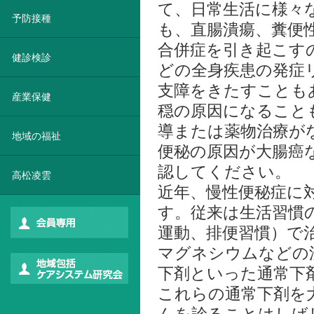
て、日常生活に様々
予防接種
も、直腸潰瘍、糞便
合併症を引き起こす
健診検診
どの全身疾患の発症
支障をきたすことも
産業保健
穏の原因になること
導または薬物治療が
地域の福祉
便秘の原因が大腸癌
認してください。
高松凌雲
近年、慢性便秘症に
す。従来は生活習慣
運動、排便習慣）で
マグネシウムなどの
下剤といった通常下
これらの通常下剤を