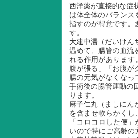
西洋薬が直接的な症
は体全体のバランス
指すのが得意です。
す。
大建中湯（だいけん
温めて、腸管の血流
れる作用があります
腹が張る」「お腹が
腸の元気がなくなっ
手術後の腸管運動の
ります。
麻子仁丸（ましにん
を含ませ軟らかくし
「コロコロした便」
いので特にご高齢の