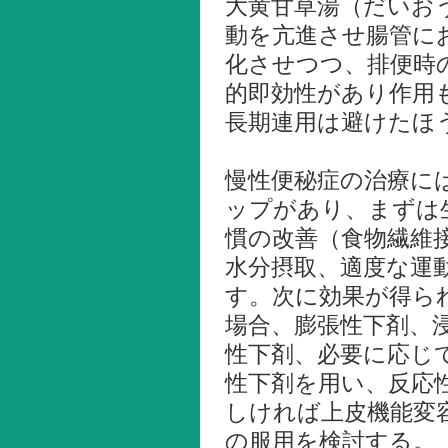
大黄甘草湯（だいお
動を亢進させ腸管に
化させつつ、排便時
的即効性があり作用
長期連用は避けたほ
慢性便秘症の治療に
ップがあり、まずは
慣の改善（食物繊維
水分摂取、適度な運
す。次に効果が得ら
場合、膨張性下剤、
性下剤、必要に応じ
性下剤を用い、反応
しければ上皮機能変
の服用を検討する。