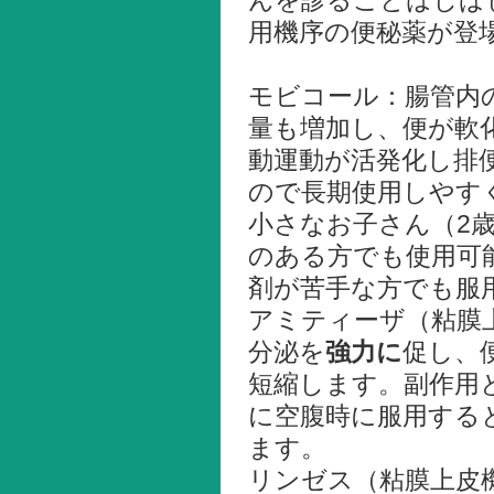
んを診ることはしば
用機序の便秘薬が登
モビコール：腸管内
量も増加し、便が軟
動運動が活発化し排
ので長期使用しやす
小さなお子さん（2
のある方でも使用可
剤が苦手な方でも服
アミティーザ（粘膜
分泌を
強力に
促し、
短縮します。副作用
に空腹時に服用する
ます。
リンゼス（粘膜上皮