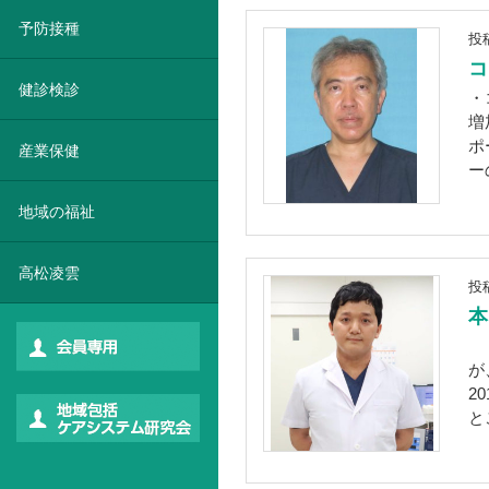
予防接種
投
コ
健診検診
・
増
ポ
産業保健
ー
地域の福祉
高松凌雲
投
本
『
が
2
と