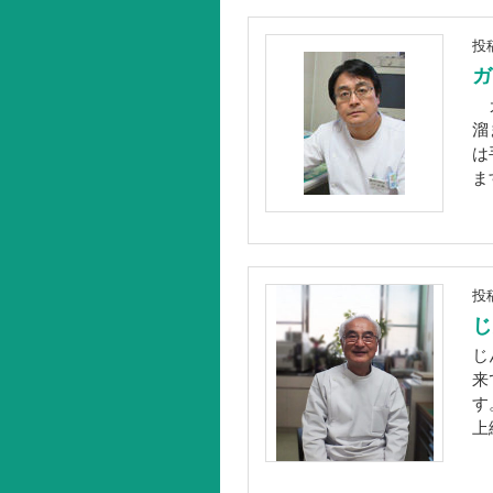
投
ガ
ガ
溜
は
ま
投
じ
じ
来
す
上