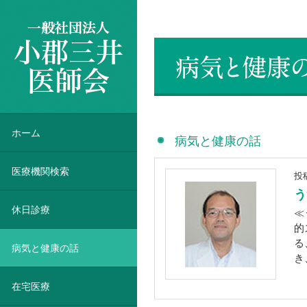
一般社団法人 小郡三井医師会
ホーム
病気と健康の話
医療機関検索
投
う
休日診療
≪
的
る
病気と健康の話
き
在宅医療