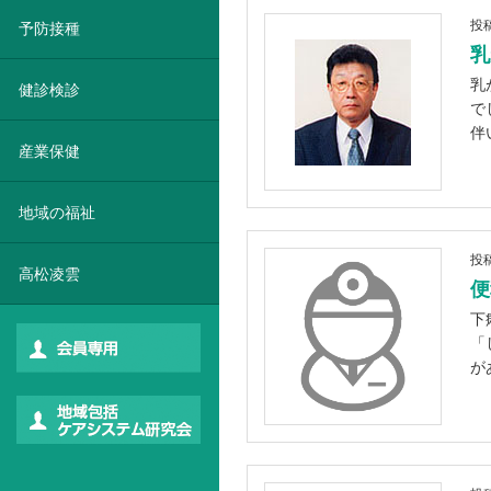
投
予防接種
乳
乳
健診検診
で
伴
産業保健
地域の福祉
投
高松凌雲
便
下
「
が