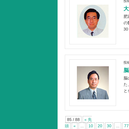
投
大
肥
の
3
投
脳
脳
た
と
85 / 88
« 先
頭
«
...
10
20
30
...
77