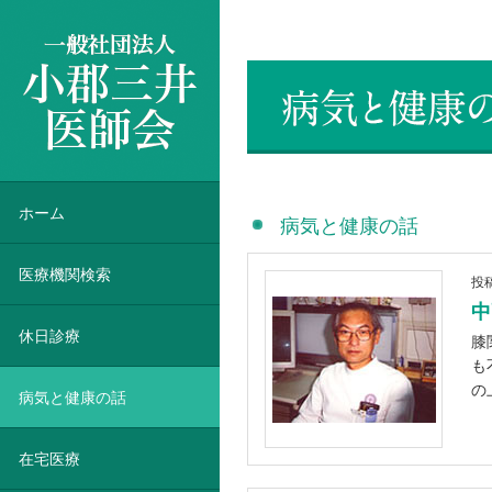
一般社団法人 小郡三井医師会
ホーム
病気と健康の話
医療機関検索
投
中
休日診療
膝
も
の
病気と健康の話
在宅医療